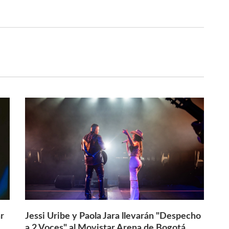
r
Jessi Uribe y Paola Jara llevarán "Despecho
a 2 Voces" al Movistar Arena de Bogotá