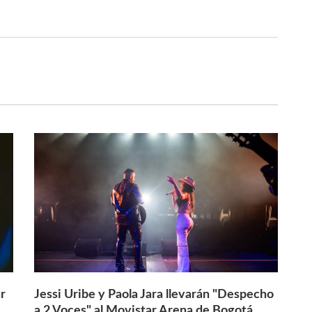
r
Jessi Uribe y Paola Jara llevarán "Despecho
a 2 Voces" al Movistar Arena de Bogotá