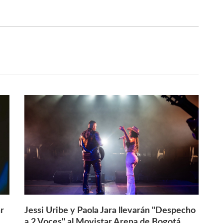
r
Jessi Uribe y Paola Jara llevarán "Despecho
a 2 Voces" al Movistar Arena de Bogotá