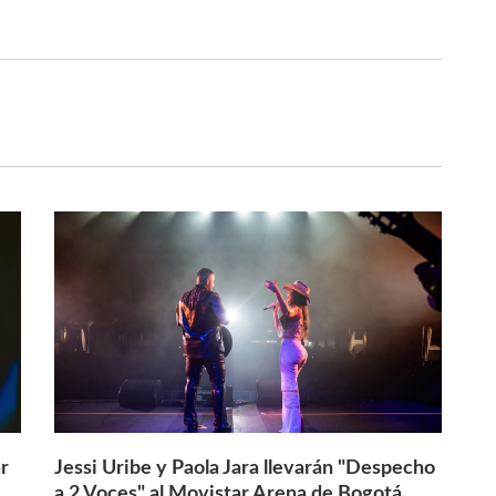
r
Jessi Uribe y Paola Jara llevarán "Despecho
a 2 Voces" al Movistar Arena de Bogotá