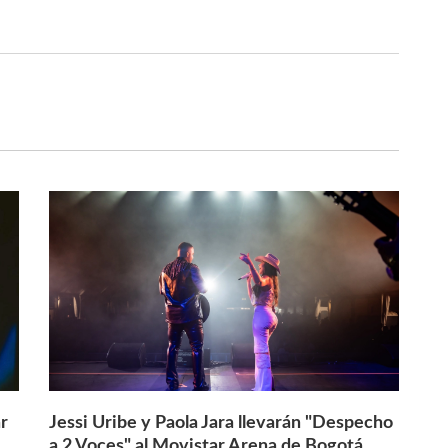
r
Jessi Uribe y Paola Jara llevarán "Despecho
a 2 Voces" al Movistar Arena de Bogotá