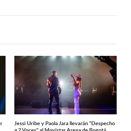
r
Jessi Uribe y Paola Jara llevarán "Despecho
a 2 Voces" al Movistar Arena de Bogotá