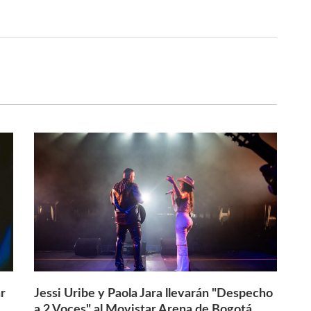
r
Jessi Uribe y Paola Jara llevarán "Despecho
a 2 Voces" al Movistar Arena de Bogotá