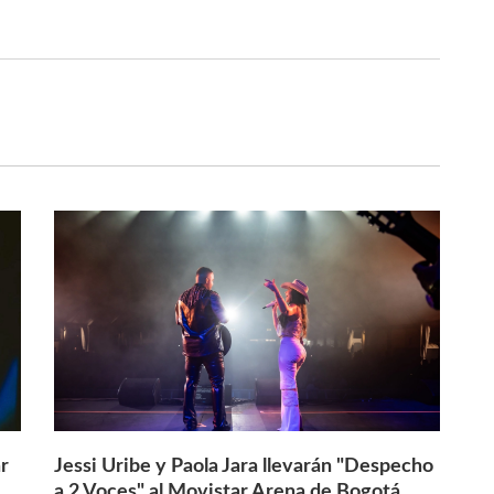
r
Jessi Uribe y Paola Jara llevarán "Despecho
a 2 Voces" al Movistar Arena de Bogotá